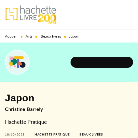
MENU
RECHERCHE
CONTENU
PIED DE PAGE
•
•
•
Accueil
Arts
Beaux livres
Japon
DÉCOUVRIR L'UNIVERS
Japon
Christine Barrely
Hachette Pratique
18/10/2023
HACHETTE PRATIQUE
BEAUX LIVRES