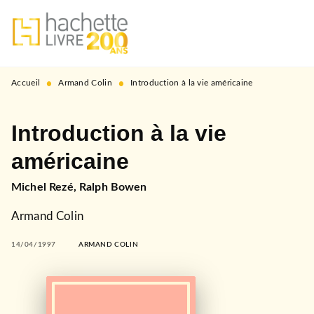
MENU
RECHERCHE
CONTENU
PIED DE PAGE
•
•
Accueil
Armand Colin
Introduction à la vie américaine
Introduction à la vie
américaine
Michel Rezé
,
Ralph Bowen
Armand Colin
14/04/1997
ARMAND COLIN