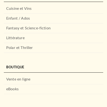
ANASHIN
03/04/2024
Cuisine et Vins
PIKA
Enfant / Ados
Fantasy et Science-fiction
Littérature
Polar et Thriller
BOUTIQUE
MANGAS
You Rock Me T01
Keiko Iwashita
Vente en ligne
20/08/2025
PIKA
eBooks