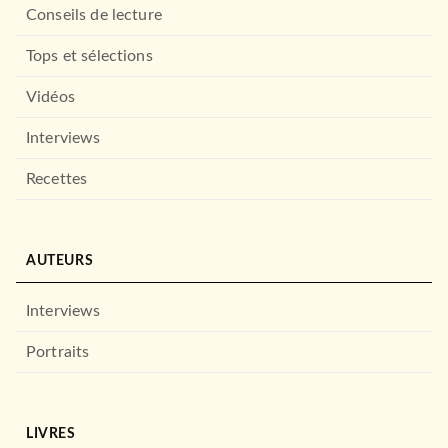
Conseils de lecture
Tops et sélections
Vidéos
MANGAS
Hug me, please T01
Interviews
Ayu Watanabe
07/06/2023
Recettes
PIKA
AUTEURS
Interviews
Portraits
MANGAS
LIVRES
You're my Soulmate T01