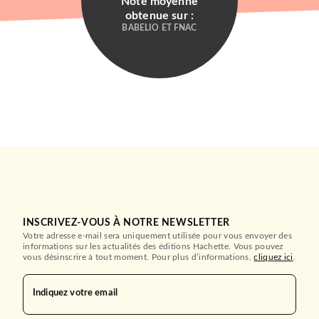
Note moyenne
obtenue sur :
BABELIO ET FNAC
INSCRIVEZ-VOUS À NOTRE NEWSLETTER
Votre adresse e-mail sera uniquement utilisée pour vous envoyer des
informations sur les actualités des éditions Hachette. Vous pouvez
MANGAS
vous désinscrire à tout moment. Pour plus d’informations,
cliquez ici
.
Bloom T01
Saka Mikami
22/01/2025
Indiquez votre email
NOBI NOBI