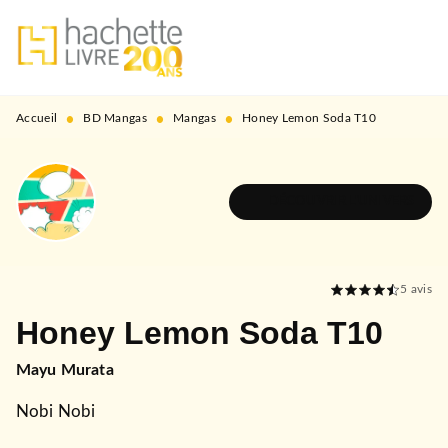
MENU
RECHERCHE
CONTENU
PIED DE PAGE
•
•
•
Accueil
BD Mangas
Mangas
Honey Lemon Soda T10
DÉCOUVRIR L'UNIVERS
5
avis
Honey Lemon Soda T10
Mayu Murata
Nobi Nobi