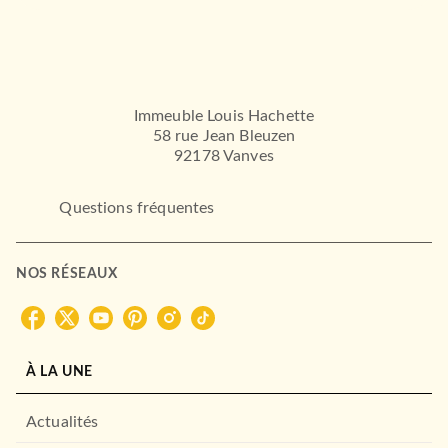
Immeuble Louis Hachette
58 rue Jean Bleuzen
92178 Vanves
Questions fréquentes
MANGAS
Ton visage au clair de lune
T01
Mika Yamamori
NOS RÉSEAUX
05/10/2022
PIKA
À LA UNE
Actualités