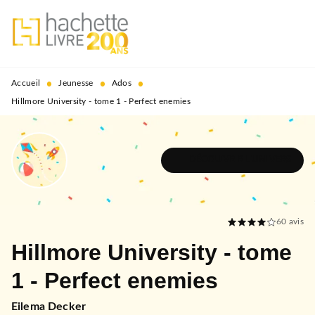
MENU
RECHERCHE
CONTENU
PIED DE PAGE
•
•
•
Accueil
Jeunesse
Ados
Hillmore University - tome 1 - Perfect enemies
DÉCOUVRIR L'UNIVERS
60
avis
Hillmore University - tome
1 - Perfect enemies
Eilema Decker