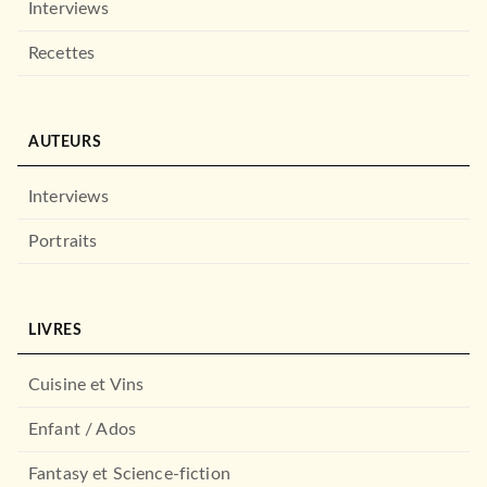
Interviews
BMR
Haunted Stars - tome 1
Recettes
B.C LYX
21/11/2025
BMR
AUTEURS
Interviews
Portraits
LIVRES
BMR
Felix Culpa - The Elite Tome
Cuisine et Vins
1
Lorea Springs
Enfant / Ados
10/09/2025
BMR
Fantasy et Science-fiction