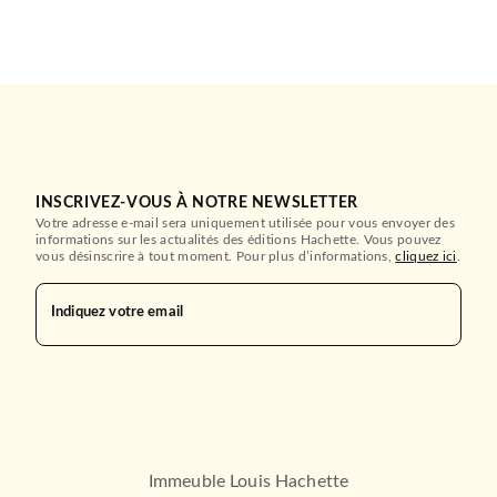
INSCRIVEZ-VOUS À NOTRE NEWSLETTER
Votre adresse e-mail sera uniquement utilisée pour vous envoyer des
informations sur les actualités des éditions Hachette. Vous pouvez
vous désinscrire à tout moment. Pour plus d’informations,
cliquez ici
.
BMR
Indiquez votre email
Felix Culpa - The Elite Tome
1
Lorea Springs
16/01/2025
BMR
Immeuble Louis Hachette