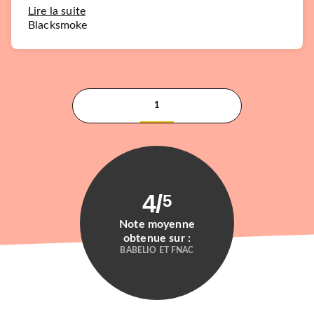
Lire la suite
Blacksmoke
1
4
/
5
Note moyenne
obtenue sur :
BABELIO ET FNAC