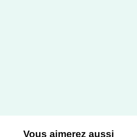
ADOS
Hillmore University - tome 2
- Unexpected lo…
Eilema Decker
14/01/2026
HACHETTE ROMANS
Vous aimerez aussi