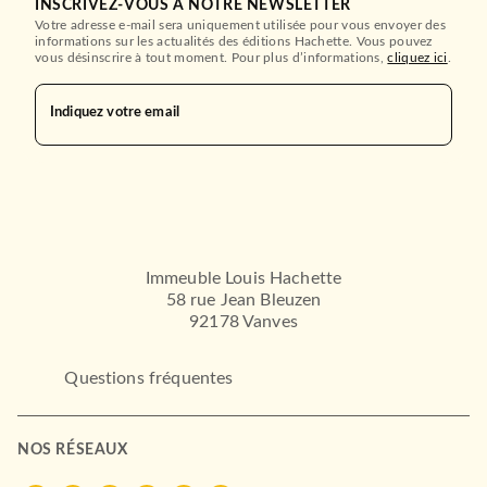
INSCRIVEZ-VOUS À NOTRE NEWSLETTER
Votre adresse e-mail sera uniquement utilisée pour vous envoyer des
informations sur les actualités des éditions Hachette. Vous pouvez
vous désinscrire à tout moment. Pour plus d’informations,
cliquez ici
.
Indiquez votre email
ADOS
Ainsi vient la nuit
Allison Saft
Elsa Roman
27/08/2025
Immeuble Louis Hachette
58 rue Jean Bleuzen
BIG BANG
92178 Vanves
Questions fréquentes
NOS RÉSEAUX