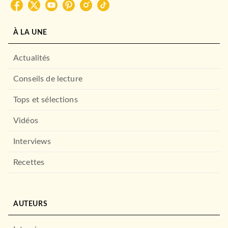
À LA UNE
ADOS
Le Cri Soleil
Siècle Vaëlban
Actualités
03/09/2025
BIG BANG
Conseils de lecture
Tops et sélections
Vidéos
Interviews
Recettes
FANTASY
À l'aube, les flammes
AUTEURS
K.X. Song
02/07/2025