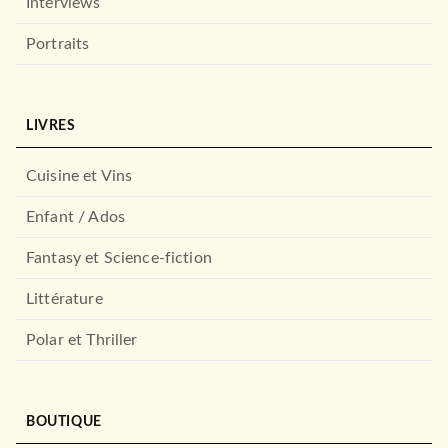
Interviews
BRAGELONNE
Portraits
LIVRES
Cuisine et Vins
Enfant / Ados
FANTASY
Fantasy et Science-fiction
La Voie Éternelle, T1 : La
Disciple du Corbe…
Littérature
Antonia Hodgson
Maéna Paillet
Mikaël Bourgouin
Tom Roberts
Polar et Thriller
17/09/2025
BRAGELONNE
NOUVEAUTÉ
BOUTIQUE