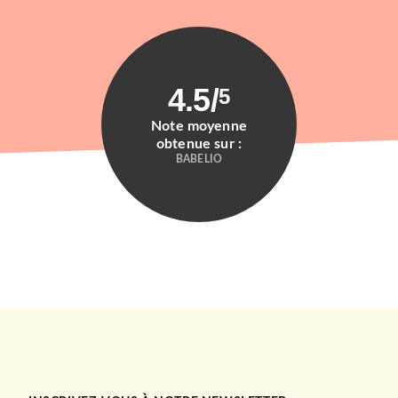
4.5
/
5
Note moyenne
obtenue sur :
BABELIO
ADOS
A Language of Dragons T1
(édition reliée)
S.F. Williamson
Vaderetro
26/03/2025
BIG BANG