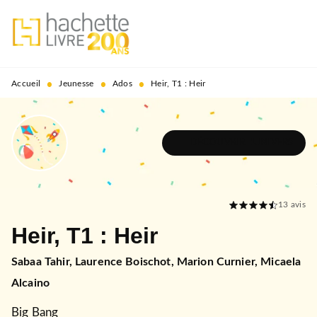
MENU
RECHERCHE
CONTENU
PIED DE PAGE
•
•
•
Accueil
Jeunesse
Ados
Heir, T1 : Heir
DÉCOUVRIR L'UNIVERS
13
avis
Heir, T1 : Heir
Sabaa Tahir
,
Laurence Boischot
,
Marion Curnier
,
Micaela
Alcaino
Big Bang