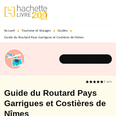
MENU
RECHERCHE
CONTENU
PIED DE PAGE
•
•
•
Accueil
Tourisme et Voyages
Guides
Guide du Routard Pays Garrigues et Costières de Nîmes
DÉCOUVRIR L'UNIVERS
2
avis
Guide du Routard Pays
Garrigues et Costières de
Nîmes