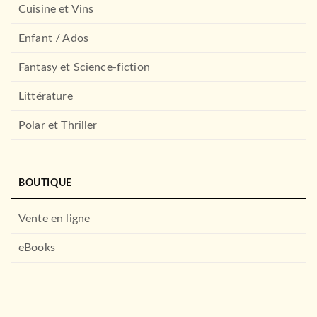
Cuisine et Vins
Enfant / Ados
Fantasy et Science-fiction
Littérature
Polar et Thriller
GUIDES
Andalousie Guide Evasion
BOUTIQUE
19/03/2025
HACHETTE TOURISME
Vente en ligne
eBooks