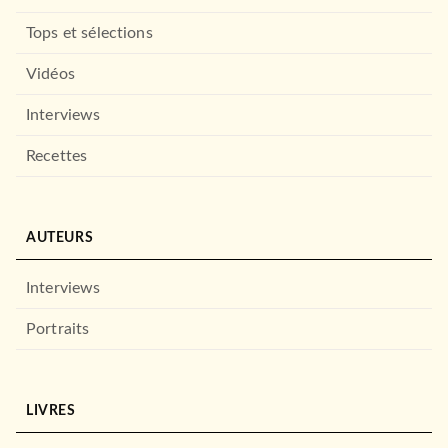
Tops et sélections
GUIDES
Vidéos
Guide Voir Maroc
07/10/2020
Interviews
HACHETTE TOURISME
Recettes
AUTEURS
Interviews
Portraits
GUIDES
Canaries Guide Evasion
07/12/2022
LIVRES
HACHETTE TOURISME