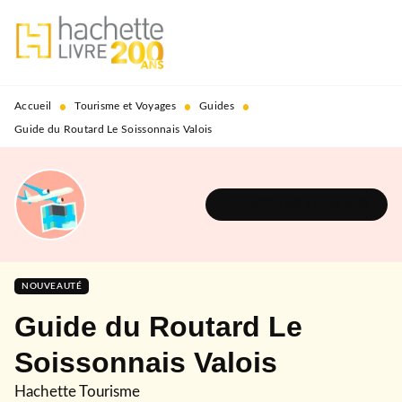
MENU
RECHERCHE
CONTENU
PIED DE PAGE
•
•
•
Accueil
Tourisme et Voyages
Guides
Guide du Routard Le Soissonnais Valois
DÉCOUVRIR L'UNIVERS
NOUVEAUTÉ
Guide du Routard Le
Soissonnais Valois
Hachette Tourisme