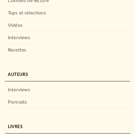
Conseils de lecture
Tops et sélections
Vidéos
Interviews
Recettes
AUTEURS
Interviews
Portraits
EVEIL (0 -3 ANS)
Mon cahier Vittoz, spécial
gestion des émoti…
Suzanne Archawski
Margot Dugenet
LIVRES
23/01/2019