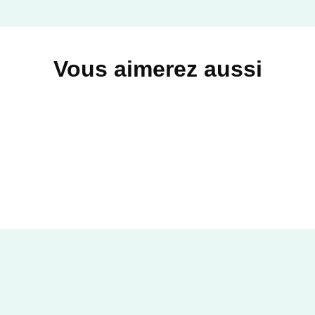
02/04/2025
DUNOD
Vous aimerez aussi
INFORMATIQUE ET MANAGEMENT
L'Organisation positive
Eric Mellet
Caroline Tsiang
13/09/2023
DUNOD