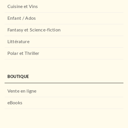
LAROUSSE
Cuisine et Vins
Enfant / Ados
Fantasy et Science-fiction
Littérature
Polar et Thriller
DROIT ET SCIENCES HUMAINES
L'affirmation de soi par le
BOUTIQUE
jeu de rôle - 4e…
Anne-Marie Cariou-Rognant
Anne-Françoise Chaperon
Vente en ligne
Nicolas Duchesne
06/03/2024
eBooks
DUNOD