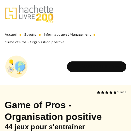
MENU
RECHERCHE
CONTENU
PIED DE PAGE
•
•
•
Accueil
Savoirs
Informatique et Management
Game of Pros - Organisation positive
DÉCOUVRIR L'UNIVERS
1
avis
Game of Pros -
Organisation positive
44 jeux pour s'entraîner