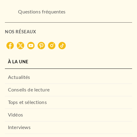
Questions fréquentes
NOS RÉSEAUX
INFORMATIQUE ET MANAGEMENT
Formation à VBA - 2ème
édition - pour Word, …
À LA UNE
Dominique Maniez
07/03/2007
Actualités
DUNOD
Conseils de lecture
Tops et sélections
Vidéos
Interviews