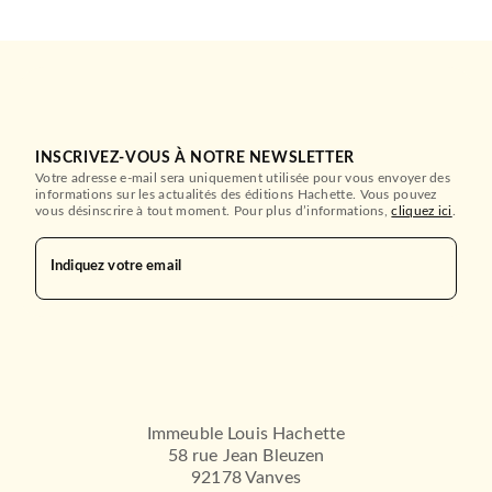
Dominique Maniez
31/05/2023
DUNOD
INSCRIVEZ-VOUS À NOTRE NEWSLETTER
Votre adresse e-mail sera uniquement utilisée pour vous envoyer des
informations sur les actualités des éditions Hachette. Vous pouvez
vous désinscrire à tout moment. Pour plus d’informations,
cliquez ici
.
Indiquez votre email
INFORMATIQUE ET MANAGEMENT
Formation à VBA Office 2010
- pour Word, Exc…
Dominique Maniez
19/01/2011
DUNOD
Immeuble Louis Hachette
58 rue Jean Bleuzen
92178 Vanves