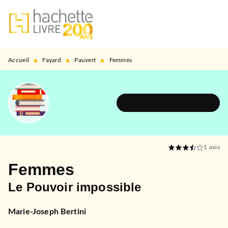
MENU
RECHERCHE
CONTENU
PIED DE PAGE
•
•
•
Accueil
Fayard
Pauvert
Femmes
DÉCOUVRIR L'UNIVERS
1
avis
Femmes
Le Pouvoir impossible
Marie-Joseph Bertini