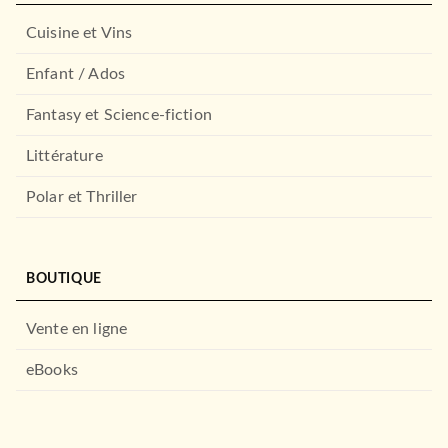
Anthropologie de l'espace
Cuisine et Vins
Marion Segaud
26/05/2010
Enfant / Ados
ARMAND COLIN
Fantasy et Science-fiction
Littérature
Polar et Thriller
BOUTIQUE
DROIT ET SCIENCES HUMAINES
Vente en ligne
Sociologie politique des
problèmes publics -…
Erik Neveu
eBooks
30/03/2022
ARMAND COLIN