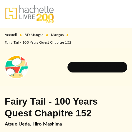
MENU
RECHERCHE
CONTENU
PIED DE PAGE
•
•
•
Accueil
BD Mangas
Mangas
Fairy Tail - 100 Years Quest Chapitre 152
DÉCOUVRIR L'UNIVERS
Fairy Tail - 100 Years
Quest Chapitre 152
Atsuo Ueda
,
Hiro Mashima