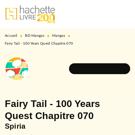
MENU
RECHERCHE
CONTENU
PIED DE PAGE
•
•
•
Accueil
BD Mangas
Mangas
Fairy Tail - 100 Years Quest Chapitre 070
DÉCOUVRIR L'UNIVERS
Fairy Tail - 100 Years
Quest Chapitre 070
Spiria