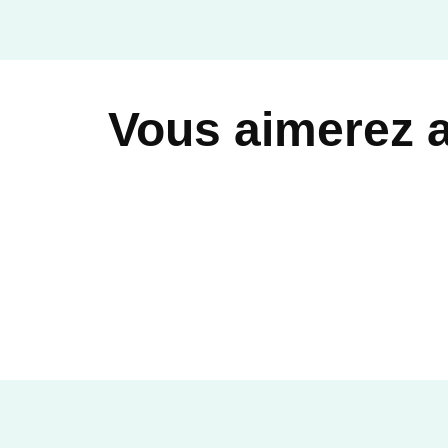
ROMANS FRANCOPHONES
Et nous, au bord du
monde
Nathalie Sauvagnac
20/11/2024
Vous aimerez 
LE LIVRE DE POCHE
POLAR
Les Yeux fumés
Nathalie Sauvagnac
26/08/2020
LE LIVRE DE POCHE