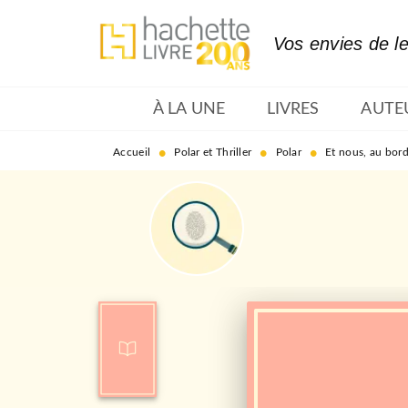
MENU
RECHERCHE
CONTENU
Vos envies de l
À LA UNE
LIVRES
AUTE
•
•
•
Accueil
Polar et Thriller
Polar
Et nous, au bo