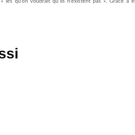
 « les qu’on voudrait qu’ils n’existent pas ». Grâce à e
ssi