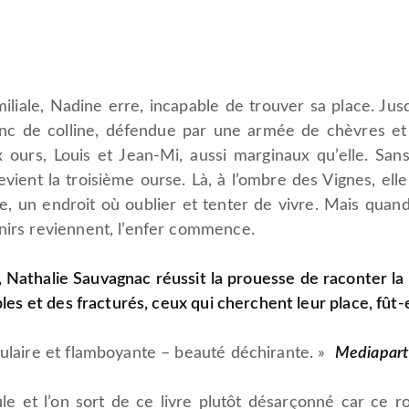
liale, Nadine erre, incapable de trouver sa place. Jus
anc de colline, défendue par une armée de chèvres et 
x ours, Louis et Jean-Mi, aussi marginaux qu’elle. S
Devient la troisième ourse. Là, à l’ombre des Vignes, ell
te, un endroit où oublier et tenter de vivre. Mais qua
nirs reviennent, l’enfer commence.
s, Nathalie Sauvagnac réussit la prouesse de raconter 
ibles et des fracturés, ceux qui cherchent leur place, fût
pulaire et flamboyante – beauté déchirante. »
Mediapart
e et l’on sort de ce livre plutôt désarçonné car ce r