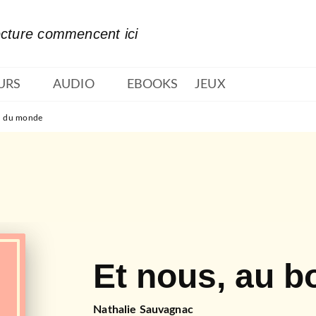
PIED DE PAGE
ecture commencent ici
URS
AUDIO
EBOOKS
JEUX
rd du monde
Et nous, au 
Nathalie Sauvagnac