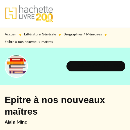
MENU
RECHERCHE
CONTENU
PIED DE PAGE
•
•
•
Accueil
Littérature Générale
Biographies / Mémoires
Epitre à nos nouveaux maîtres
DÉCOUVRIR L'UNIVERS
Epitre à nos nouveaux
maîtres
Alain Minc