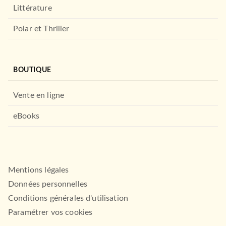
Littérature
Polar et Thriller
BOUTIQUE
Vente en ligne
eBooks
Mentions légales
Données personnelles
Conditions générales d'utilisation
ESSAIS
L'Extrémiste
Paramétrer vos cookies
23/01/1996