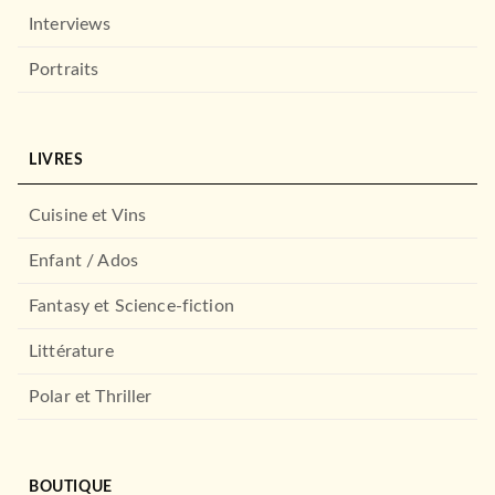
Interviews
Portraits
LIVRES
ADOS
Cuisine et Vins
Little Shade - Tome 1
Maeva Bonachera
03/02/2021
Enfant / Ados
HACHETTE ROMANS
Fantasy et Science-fiction
Littérature
Polar et Thriller
BOUTIQUE