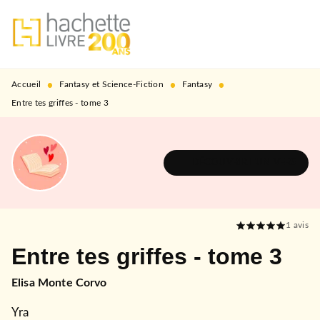
MENU
RECHERCHE
CONTENU
PIED DE PAGE
•
•
•
Accueil
Fantasy et Science-Fiction
Fantasy
Entre tes griffes - tome 3
DÉCOUVRIR L'UNIVERS
1
avis
Entre tes griffes - tome 3
Elisa Monte Corvo
Yra