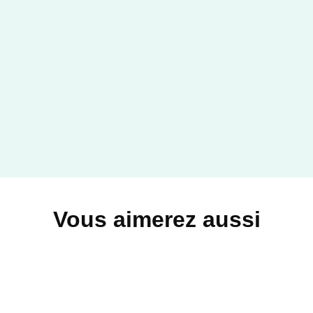
YRA
Entre tes griffes - tome 2
Elisa Monte Corvo
09/09/2022
YRA
Vous aimerez aussi
FANTASY