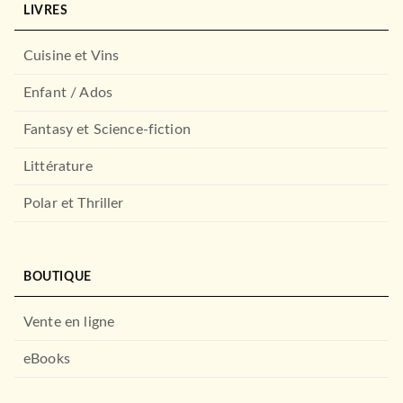
LIVRES
LAROUSSE
Retour au calme avec la
méthode Vittoz
Cuisine et Vins
Margot Dugenet
Suzanne Archawski
22/08/2018
Enfant / Ados
LAROUSSE
Fantasy et Science-fiction
Littérature
Polar et Thriller
BOUTIQUE
Vente en ligne
DROIT ET SCIENCES HUMAINES
L'enfant et sa douleur -
Identifier, compren…
eBooks
Leora Kuttner
05/10/2011