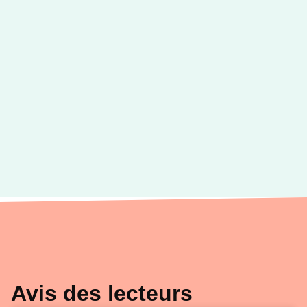
SANTÉ BIEN-ÊTRE
Trouver la force d'oser
Daniel Grosjean
Jean-Paul Sauzède
10/01/2024
DUNOD
Avis des lecteurs