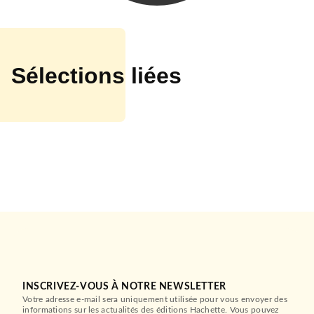
Sélections liées
ADOS
Mila - Tome 1 - Les vérités
INSCRIVEZ-VOUS À NOTRE NEWSLETTER
cachées
Votre adresse e-mail sera uniquement utilisée pour vous envoyer des
Mathilde Aloha
informations sur les actualités des éditions Hachette. Vous pouvez
10/06/2020