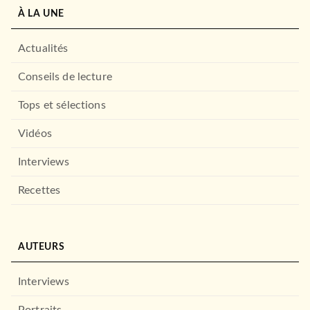
À LA UNE
Actualités
Conseils de lecture
PREMIÈRES LECTURES (6-9 ANS)
Tops et sélections
The Kissing Booth
Beth Reekles
Vidéos
17/06/2020
LE LIVRE DE POCHE JEUNESSE
Interviews
Recettes
AUTEURS
Interviews
Portraits