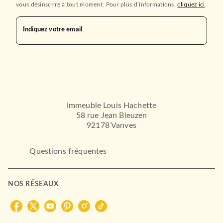
vous désinscrire à tout moment. Pour plus d’informations,
cliquez ici
.
HACHETTE ROMANS
Indiquez votre email
Immeuble Louis Hachette
58 rue Jean Bleuzen
92178 Vanves
ADOS
Destin : La Saga Winx - Le
roman officiel de…
Questions fréquentes
Ava Corrigan
03/03/2021
HACHETTE ROMANS
NOS RÉSEAUX