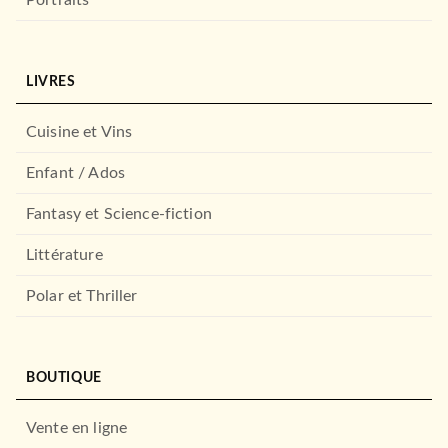
ADOS
À travers ma fenêtre - Le
roman à l'origine …
Ariana Godoy
09/02/2022
LIVRES
HACHETTE ROMANS
Cuisine et Vins
Enfant / Ados
Fantasy et Science-fiction
Littérature
Polar et Thriller
ADOS
Outer Banks - le prequel de
la série Netflix
BOUTIQUE
Alyssa Sheinmel
23/02/2022
Vente en ligne
HACHETTE ROMANS