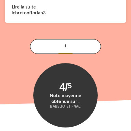
Lire la suite
lebretonflorian3
1
4
/
5
Note moyenne
obtenue sur :
BABELIO ET FNAC