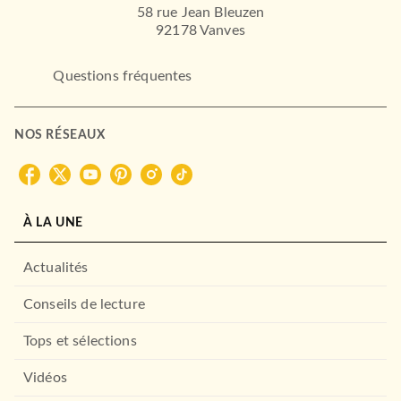
58 rue Jean Bleuzen
92178 Vanves
Questions fréquentes
NOS RÉSEAUX
ROMANS ÉTRANGERS
Harrap's The picture of
Dorian Gray
Oscar Wilde
17/08/2016
À LA UNE
HARRAP'S
Actualités
Conseils de lecture
Tops et sélections
Vidéos