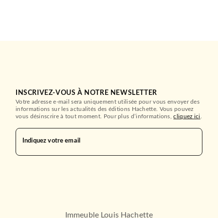
INSCRIVEZ-VOUS À NOTRE NEWSLETTER
Votre adresse e-mail sera uniquement utilisée pour vous envoyer des
informations sur les actualités des éditions Hachette. Vous pouvez
vous désinscrire à tout moment. Pour plus d’informations,
cliquez ici
.
Indiquez votre email
ROMANS ÉTRANGERS
The Great Gatsby
Francis Scott Fitzgerald
16/09/2015
HARRAP'S
Immeuble Louis Hachette