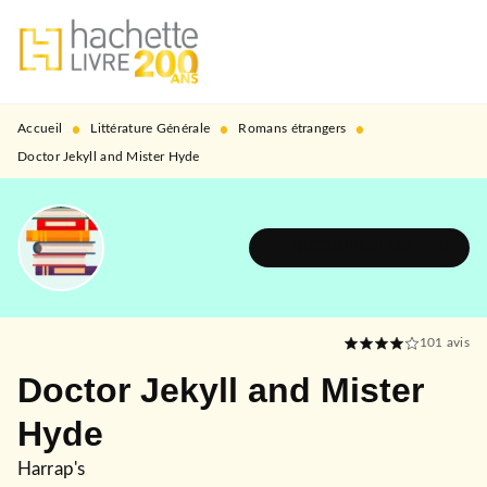
MENU
RECHERCHE
CONTENU
PIED DE PAGE
•
•
•
Accueil
Littérature Générale
Romans étrangers
Doctor Jekyll and Mister Hyde
DÉCOUVRIR L'UNIVERS
101
avis
Doctor Jekyll and Mister
Hyde
Harrap's