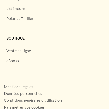
Littérature
Polar et Thriller
BOUTIQUE
Vente en ligne
ROMANS ÉTRANGERS
Harrap's Yes You Can -
Much ado about nothing
eBooks
William Shakespeare
À PARAÎTRE
12/02/2025
HARRAP'S
NOUVEAUTÉ
Mentions légales
Données personnelles
Conditions générales d'utilisation
Paramétrer vos cookies