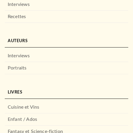
Interviews
ROMANS ÉTRANGERS
Recettes
Animal farm
George Orwell
08/01/2020
HARRAP'S
AUTEURS
Interviews
Portraits
LIVRES
ROMANS ÉTRANGERS
Cuisine et Vins
The Turn of the Screw
17/05/2023
Enfant / Ados
HARRAP'S
Fantasy et Science-fiction