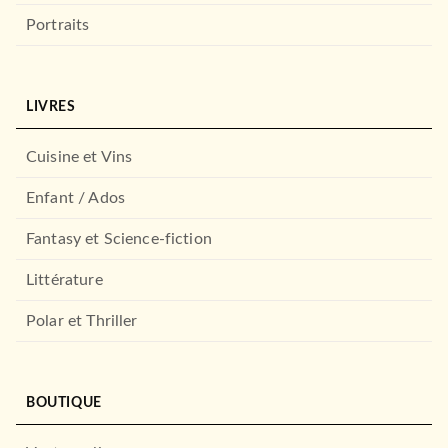
Portraits
LIVRES
Cuisine et Vins
LOISIRS
Harry Potter - Gryffondor -
le livre de colo…
Enfant / Ados
17/11/2021
Fantasy et Science-fiction
HACHETTE HEROES
Littérature
Polar et Thriller
BOUTIQUE