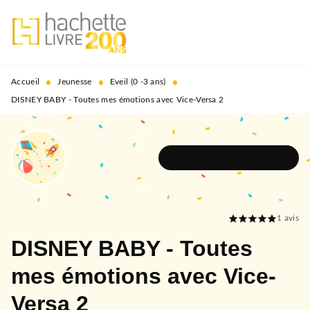
MENU
RECHERCHE
CONTENU
PIED DE PAGE
•
•
•
Accueil
Jeunesse
Eveil (0 -3 ans)
DISNEY BABY - Toutes mes émotions avec Vice-Versa 2
DÉCOUVRIR L'UNIVERS
1
avis
DISNEY BABY - Toutes
mes émotions avec Vice-
Versa 2