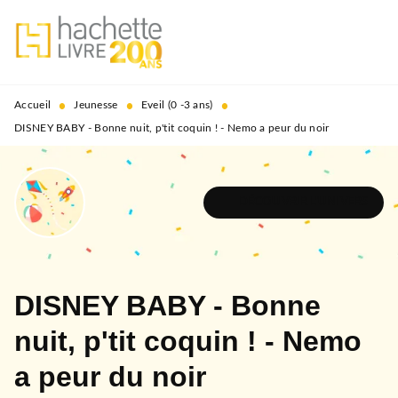
MENU
RECHERCHE
CONTENU
PIED DE PAGE
•
•
•
Accueil
Jeunesse
Eveil (0 -3 ans)
DISNEY BABY - Bonne nuit, p'tit coquin ! - Nemo a peur du noir
DÉCOUVRIR L'UNIVERS
DISNEY BABY - Bonne
nuit, p'tit coquin ! - Nemo
a peur du noir