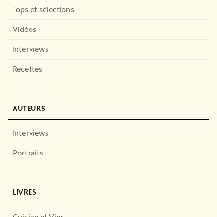
Tops et sélections
Vidéos
Interviews
Recettes
LOISIRS
Auriez-vous eu votre
certificat d'études en …
AUTEURS
10/04/2013
LAROUSSE
Interviews
Portraits
LIVRES
Cuisine et Vins