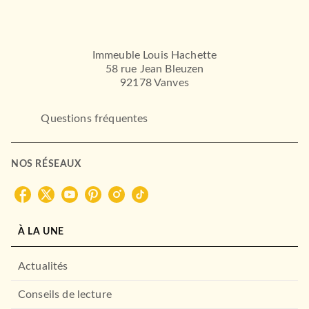
GUIDES
Guide Voir Egypte
04/12/2024
HACHETTE TOURISME
Immeuble Louis Hachette
58 rue Jean Bleuzen
92178 Vanves
Questions fréquentes
NOS RÉSEAUX
CUISINE
Les recettes faciles de
À LA UNE
Françoise Bernard
Françoise Bernard
12/06/2024
Actualités
HACHETTE PRATIQUE
Conseils de lecture