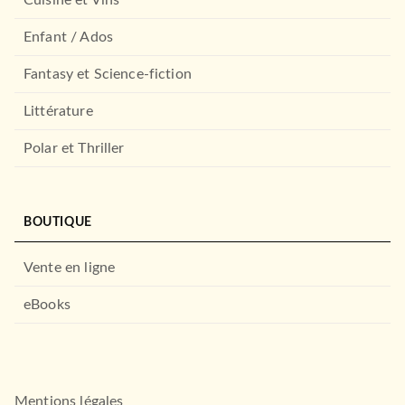
Enfant / Ados
HISTOIRE
L'Affaire XYZ
Fantasy et Science-fiction
Guillaume Debré
10/05/2023
Littérature
FAYARD
Polar et Thriller
BOUTIQUE
Vente en ligne
eBooks
À PARAÎTRE
ACTUALITÉS
Le Dico des dictionnaires
Jean Pruvost
08/10/2014
Mentions légales