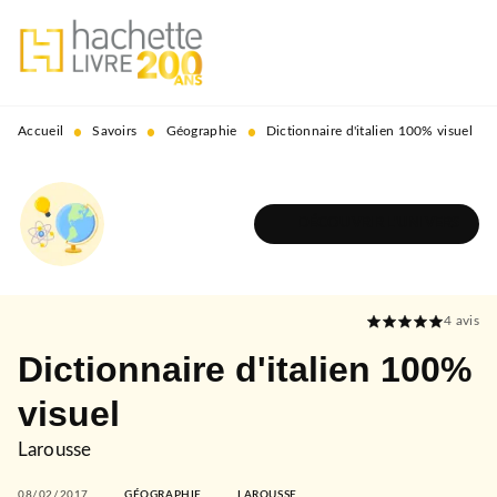
MENU
RECHERCHE
CONTENU
PIED DE PAGE
•
•
•
Accueil
Savoirs
Géographie
Dictionnaire d'italien 100% visuel
DÉCOUVRIR L'UNIVERS
4
avis
Dictionnaire d'italien 100%
visuel
Larousse
08/02/2017
GÉOGRAPHIE
LAROUSSE