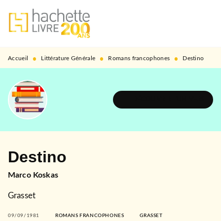
MENU
RECHERCHE
CONTENU
PIED DE PAGE
•
•
•
Accueil
Littérature Générale
Romans francophones
Destino
DÉCOUVRIR L'UNIVERS
Destino
Marco Koskas
Grasset
09/09/1981
ROMANS FRANCOPHONES
GRASSET