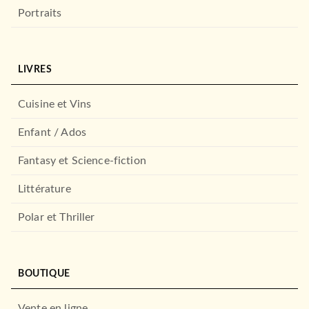
FAYARD
Portraits
LIVRES
Cuisine et Vins
Enfant / Ados
Fantasy et Science-fiction
ROMANS FRANCOPHONES
L'embellisseur
Littérature
20/10/1999
FAYARD
Polar et Thriller
BOUTIQUE
Vente en ligne