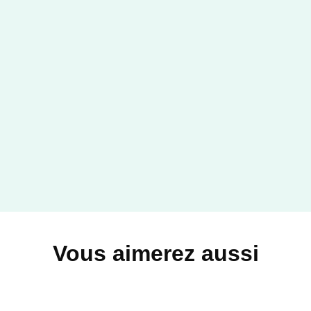
DROIT ET SCIENCES HUMAINES
L'accueil familial - 3e éd.
Corinne Verdu
23/03/2022
DUNOD
Vous aimerez aussi