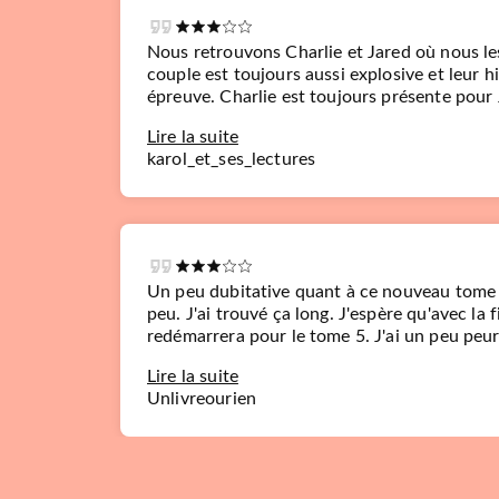
Nous retrouvons Charlie et Jared où nous les
couple est toujours aussi explosive et leur h
épreuve. Charlie est toujours présente pour 
Lire la suite
karol_et_ses_lectures
ITO
De toi à moi with love -
Tome 5
Louanne Serra
12/02/2025
ITO
Un peu dubitative quant à ce nouveau tome L
peu. J'ai trouvé ça long. J'espère qu'avec la f
redémarrera pour le tome 5. J'ai un peu peur
Lire la suite
Unlivreourien