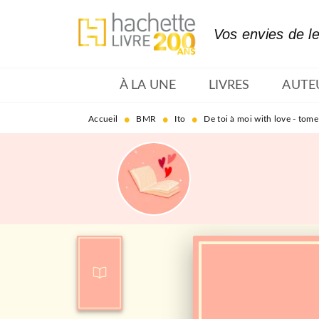
MENU
RECHERCHE
CONTENU
Vos envies de l
À LA UNE
LIVRES
AUTE
•
•
•
Accueil
BMR
Ito
De toi à moi with love - tome