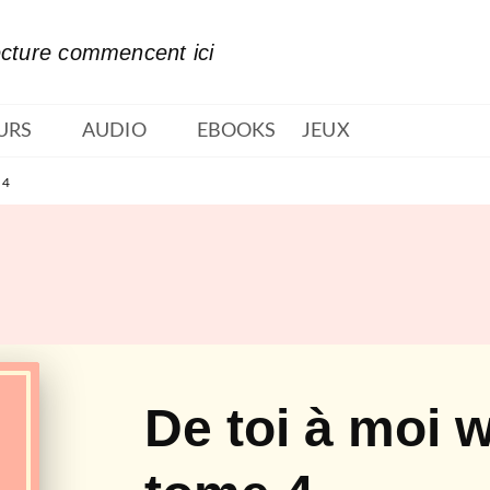
PIED DE PAGE
ecture commencent ici
URS
AUDIO
EBOOKS
JEUX
 4
De toi à moi w