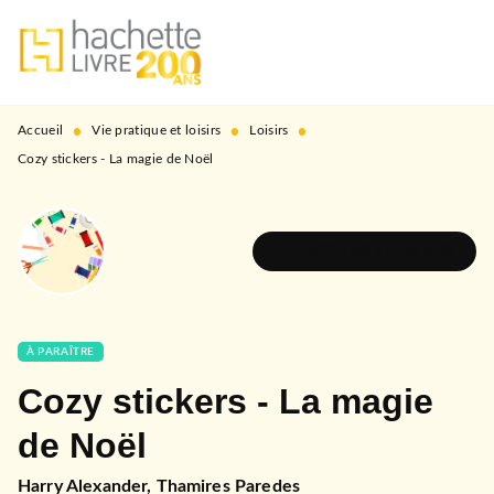
MENU
RECHERCHE
CONTENU
PIED DE PAGE
•
•
•
Accueil
Vie pratique et loisirs
Loisirs
Cozy stickers - La magie de Noël
DÉCOUVRIR L'UNIVERS
À PARAÎTRE
Cozy stickers - La magie
de Noël
Harry Alexander
,
Thamires Paredes