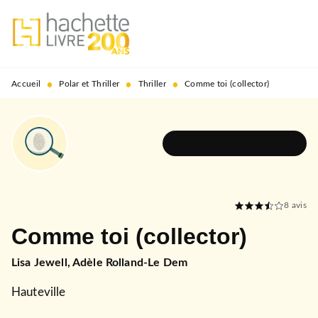
MENU
RECHERCHE
CONTENU
PIED DE PAGE
•
•
•
Accueil
Polar et Thriller
Thriller
Comme toi (collector)
DÉCOUVRIR L'UNIVERS
8
avis
Comme toi (collector)
Lisa Jewell
,
Adèle Rolland-Le Dem
Hauteville