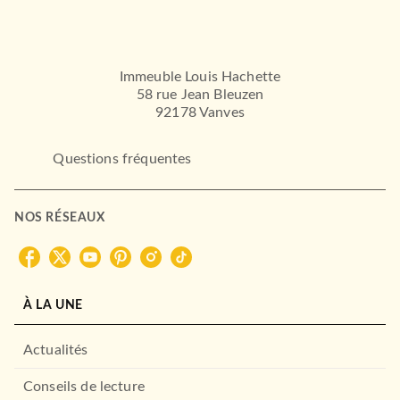
01/06/2022
HAUTEVILLE
Immeuble Louis Hachette
58 rue Jean Bleuzen
92178 Vanves
Questions fréquentes
NOS RÉSEAUX
ROMANS ÉTRANGERS
Tous tes secrets
Lisa Jewell
04/11/2020
À LA UNE
HAUTEVILLE
Actualités
Conseils de lecture