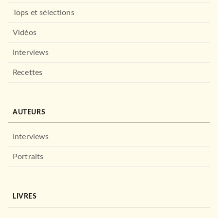
Tops et sélections
Vidéos
Interviews
THRILLER
Recettes
Une enquête de Adam
Fawley : Sous nos yeux
Cara Hunter
27/04/2021
AUTEURS
HAUTEVILLE
Interviews
Portraits
LIVRES