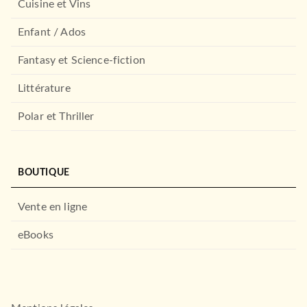
Cuisine et Vins
THRILLER
Je sais tout de toi
Enfant / Ados
Sandie Jones
14/10/2020
Fantasy et Science-fiction
HAUTEVILLE
Littérature
Polar et Thriller
BOUTIQUE
Vente en ligne
THRILLER
eBooks
Ils sont chez nous
(Collector)
Lisa Jewell
05/11/2025
HAUTEVILLE