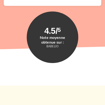
4.5
/
5
Note moyenne
obtenue sur :
BABELIO