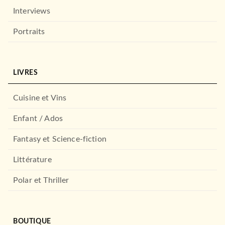
Interviews
Portraits
LIVRES
Cuisine et Vins
FANTASY
Nouvelles Chroniques, T1 :
Enfant / Ados
Deuxième Générati…
07/07/2011
Fantasy et Science-fiction
BRAGELONNE
Littérature
Polar et Thriller
BOUTIQUE