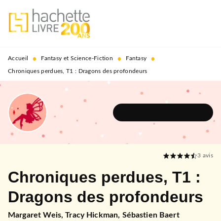
MENU
RECHERCHE
CONTENU
PIED DE PAGE
•
•
•
Accueil
Fantasy et Science-Fiction
Fantasy
Chroniques perdues, T1 : Dragons des profondeurs
DÉCOUVRIR L'UNIVERS
3
avis
Chroniques perdues, T1 :
Dragons des profondeurs
Margaret Weis
,
Tracy Hickman
,
Sébastien Baert