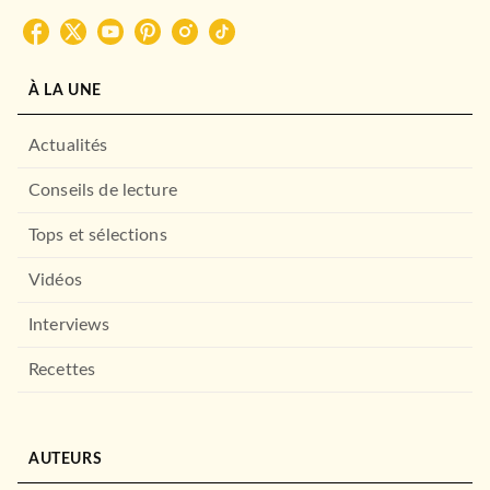
ROMANS ET NOUVELLES DE GENRE
La Guerre des Âmes, T1 :
Dragons d'un couche…
02/04/2009
À LA UNE
BRAGELONNE
Actualités
Conseils de lecture
Tops et sélections
Vidéos
Interviews
Recettes
FANTASY
Transitions, T1 : Le Roi
orque
17/02/2011
AUTEURS
BRAGELONNE