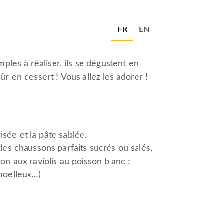
FR
EN
mples à réaliser, ils se dégustent en
ûr en dessert ! Vous allez les adorer !
isée et la pâte sablée.
des chaussons parfaits sucrés ou salés,
n aux raviolis au poisson blanc ;
 moelleux…)