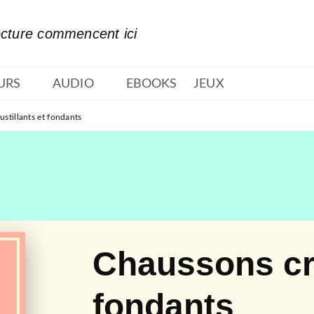
PIED DE PAGE
ecture commencent ici
URS
AUDIO
EBOOKS
JEUX
stillants et fondants
Chaussons cro
fondants