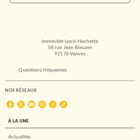
ROMANS FRANCOPHONES
Immeuble Louis Hachette
Je rouille
58 rue Jean Bleuzen
Robin Watine
20/08/2025
92178 Vanves
CALMANN-LÉVY
Questions fréquentes
NOS RÉSEAUX
À LA UNE
ROMANS FRANCOPHONES
Actualités