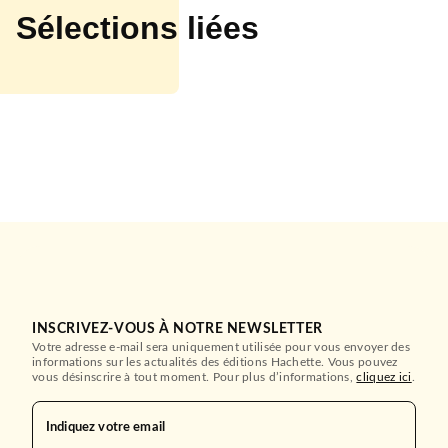
Sélections liées
LE LIVRE DE POCHE
ROMANS FRANCOPHONES
Un simple dîner
Cécile Tlili
23/08/2023
INSCRIVEZ-VOUS À NOTRE NEWSLETTER
CALMANN-LÉVY
Votre adresse e-mail sera uniquement utilisée pour vous envoyer des
informations sur les actualités des éditions Hachette. Vous pouvez
vous désinscrire à tout moment. Pour plus d’informations,
cliquez ici
.
Indiquez votre email