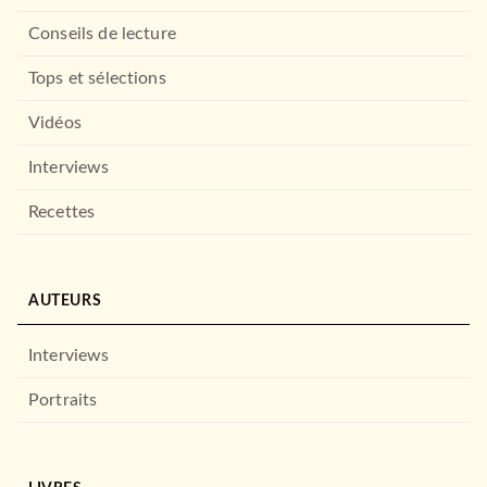
Sept jours
Fabrice Colin
Conseils de lecture
02/01/2026
CALMANN-LÉVY
Tops et sélections
Vidéos
Interviews
Recettes
AUTEURS
ROMANS FRANCOPHONES
Les Promesses orphelines
Interviews
Gilles Marchand
15/10/2025
Portraits
AUDIOLIB