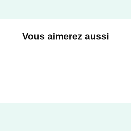
LE LIVRE DE POCHE
Vous aimerez aussi
ROMANS FRANCOPHONES
Un simple dîner
Cécile Tlili
23/08/2023
CALMANN-LÉVY