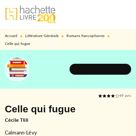
MENU
RECHERCHE
CONTENU
PIED DE PAGE
•
•
•
Accueil
Littérature Générale
Romans francophones
Celle qui fugue
DÉCOUVRIR L'UNIVERS
49
avis
Celle qui fugue
Cécile Tlili
Calmann-Lévy