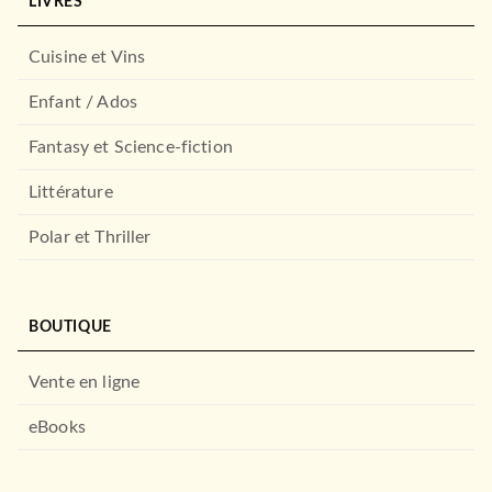
LIVRES
Cuisine et Vins
Enfant / Ados
Fantasy et Science-fiction
ROMANS FRANCOPHONES
Littérature
Une vague
Line Papin
Polar et Thriller
19/11/2025
AUDIOLIB
RÉCOMPENSÉ
BOUTIQUE
Vente en ligne
eBooks