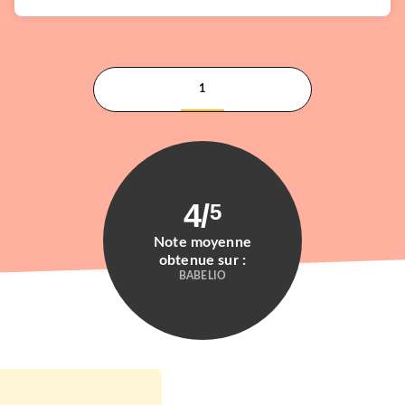
1
RÉCOMPENSÉ
4
/
5
Note moyenne
obtenue sur :
BABELIO
ROMANS FRANCOPHONES
La Petite bonne
Bérénice Pichat
02/01/2026