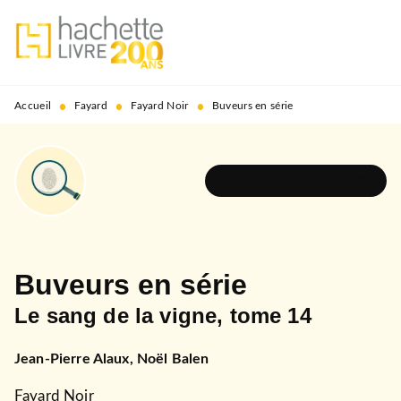
MENU
RECHERCHE
CONTENU
PIED DE PAGE
•
•
•
Accueil
Fayard
Fayard Noir
Buveurs en série
DÉCOUVRIR L'UNIVERS
Buveurs en série
Le sang de la vigne, tome 14
Jean-Pierre Alaux
,
Noël Balen
Fayard Noir