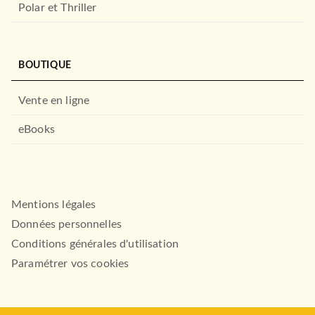
Polar et Thriller
BOUTIQUE
Vente en ligne
eBooks
Mentions légales
Données personnelles
Conditions générales d'utilisation
Paramétrer vos cookies
FAYARD NOIR
Pierres de sang
24/11/1999