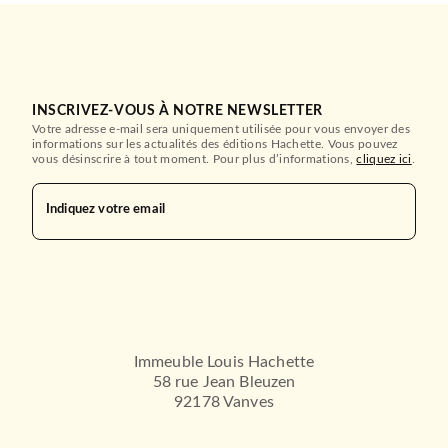
HACHETTE HEROES
INSCRIVEZ-VOUS À NOTRE NEWSLETTER
Votre adresse e-mail sera uniquement utilisée pour vous envoyer des
informations sur les actualités des éditions Hachette. Vous pouvez
vous désinscrire à tout moment. Pour plus d’informations,
cliquez ici
.
Indiquez votre email
LITTÉRATURE SENTIMENTALE
Noirs démons, T1 : Tout ce
LITTÉRATURE SENTIMENTALE
qui brûle
Black Wings, T7 : Black
Spring
21/04/2017
Christina Henry
17/02/2021
MILADY
MILADY
Immeuble Louis Hachette
58 rue Jean Bleuzen
92178 Vanves