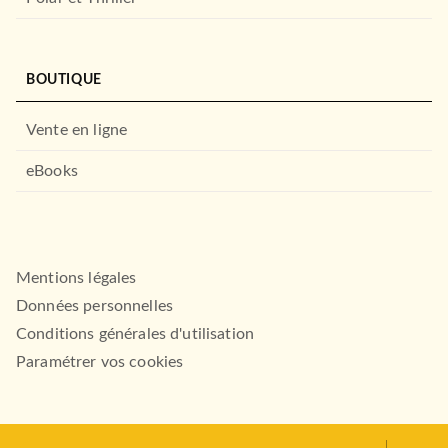
BOUTIQUE
Vente en ligne
eBooks
LITTÉRATURE SENTIMENTALE
Redwood, T1 : Jasper
LITTÉRATURE SENTIMENTALE
Carrie Ann Ryan
Black Wings, T2 : Black
20/02/2019
Night
Mentions légales
Christina Henry
MILADY
22/05/2019
Données personnelles
MILADY
Conditions générales d'utilisation
Paramétrer vos cookies