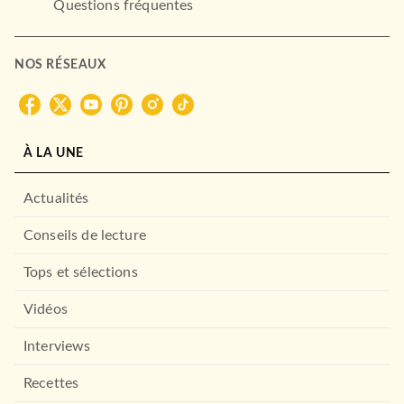
Questions fréquentes
NOS RÉSEAUX
LITTÉRATURE SENTIMENTALE
Les Héritiers de Chicago, T1
LITTÉRATURE SENTIMENTALE
: La morsure da…
Black Wings, T6 : Black
Chloe Neill
À LA UNE
Heart
28/11/2018
Christina Henry
23/09/2020
MILADY
Actualités
MILADY
Conseils de lecture
Tops et sélections
Vidéos
Interviews
Recettes
LITTÉRATURE SENTIMENTALE