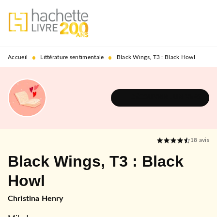
MENU
RECHERCHE
CONTENU
PIED DE PAGE
•
•
Accueil
Littérature sentimentale
Black Wings, T3 : Black Howl
DÉCOUVRIR L'UNIVERS
18
avis
Black Wings, T3 : Black
Howl
Christina Henry