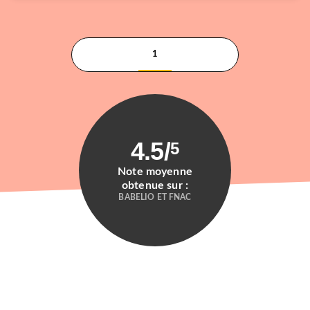
1
4.5
/
5
Note moyenne
obtenue sur :
BABELIO ET FNAC
ROMANS ET NOUVELLES DE GENRE
The Girl in Red
Christina Henry
Julien Rico Jr
03/09/2025