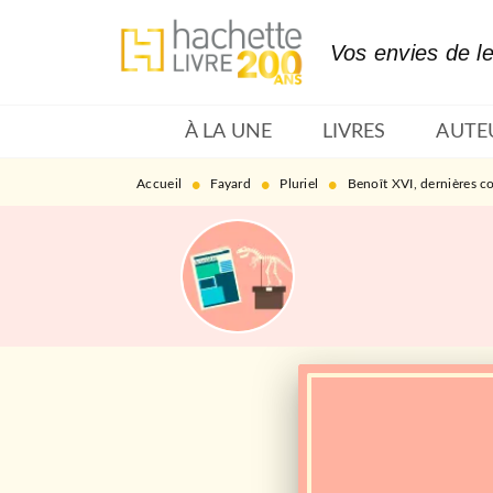
MENU
RECHERCHE
CONTENU
Vos envies de l
À LA UNE
LIVRES
AUTE
•
•
•
Accueil
Fayard
Pluriel
Benoît XVI, dernières c