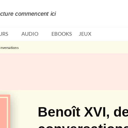
PIED DE PAGE
ecture commencent ici
URS
AUDIO
EBOOKS
JEUX
onversations
Benoît XVI, d