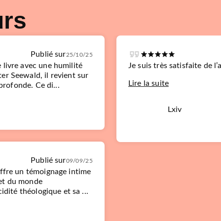
urs
Publié sur
25/10/25
 livre avec une humilité
Je suis très satisfaite de l’
r Seewald, il revient sur
Lire la suite
profonde. Ce di...
Lxiv
Publié sur
09/09/25
offre un témoignage intime
i et du monde
idité théologique et sa ...