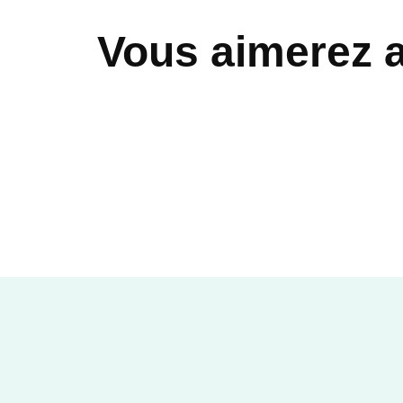
Vous aimerez 
ACTUALITÉS
Dernières
conversations
Benoît XVI
14/09/2016
FAYARD