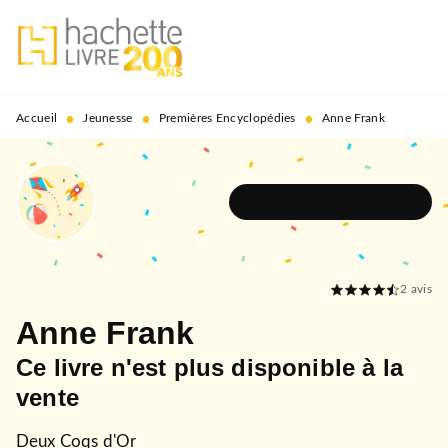
MENU
RECHERCHE
CONTENU
PIED DE PAGE
•
•
•
Accueil
Jeunesse
Premières Encyclopédies
Anne Frank
DÉCOUVRIR L'UNIVERS
2
avis
Anne Frank
Ce livre n'est plus disponible à la
vente
Deux Coqs d'Or