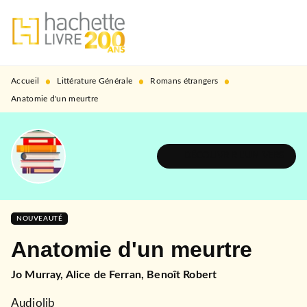
MENU
RECHERCHE
CONTENU
PIED DE PAGE
•
•
•
Accueil
Littérature Générale
Romans étrangers
Anatomie d'un meurtre
DÉCOUVRIR L'UNIVERS
NOUVEAUTÉ
Anatomie d'un meurtre
Jo Murray
,
Alice de Ferran
,
Benoît Robert
Audiolib