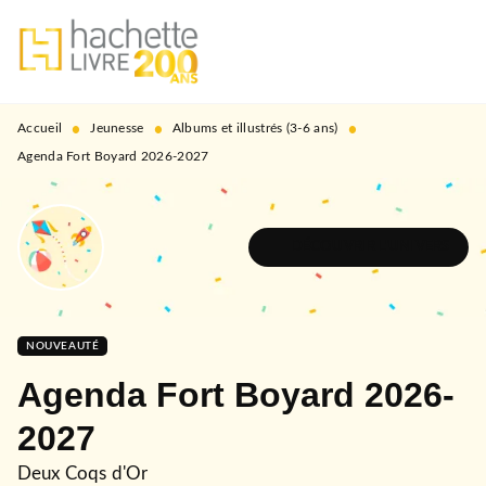
MENU
RECHERCHE
CONTENU
PIED DE PAGE
•
•
•
Accueil
Jeunesse
Albums et illustrés (3-6 ans)
Agenda Fort Boyard 2026-2027
DÉCOUVRIR L'UNIVERS
NOUVEAUTÉ
Agenda Fort Boyard 2026-
2027
Deux Coqs d'Or