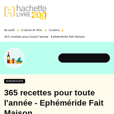
MENU
RECHERCHE
CONTENU
PIED DE PAGE
•
•
•
Accueil
Cuisine et Vins
Cuisine
365 recettes pour toute l'année - Ephéméride Fait Maison
DÉCOUVRIR L'UNIVERS
NOUVEAUTÉ
365 recettes pour toute
l'année - Ephéméride Fait
Maison