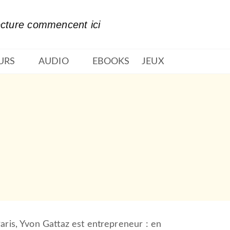
PIED DE PAGE
ecture commencent ici
URS
AUDIO
EBOOKS
JEUX
aris, Yvon Gattaz est entrepreneur : en