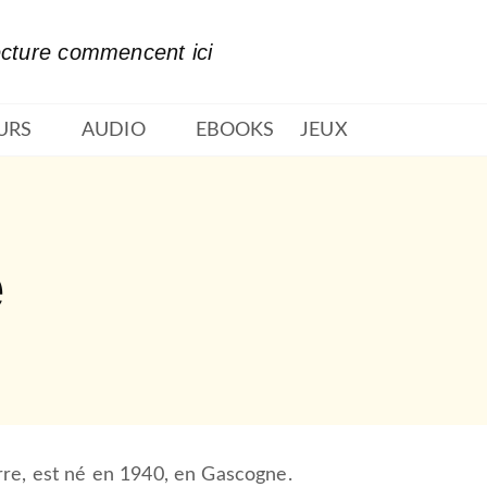
PIED DE PAGE
ecture commencent ici
URS
AUDIO
EBOOKS
JEUX
e
re, est né en 1940, en Gascogne.