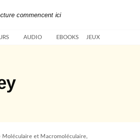
PIED DE PAGE
ecture commencent ici
URS
AUDIO
EBOOKS
JEUX
ey
 Moléculaire et Macromoléculaire,