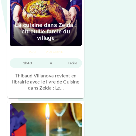
La cuisine dans Zelda :
citrouille farcie du
village
PLAT
AUTOMNE
1h40
4
Facile
Thibaud Villanova revient en
librairie avec le livre de Cuisine
dans Zelda : Le…