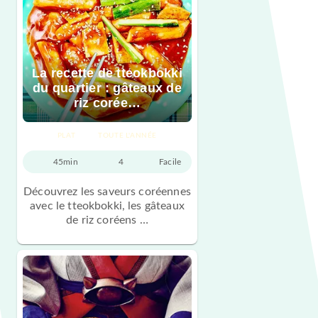
La recette de tteokbokki
du quartier : gâteaux de
riz corée…
PLAT
TOUTE L'ANNÉE
45min
4
Facile
Découvrez les saveurs coréennes
avec le tteokbokki, les gâteaux
de riz coréens …