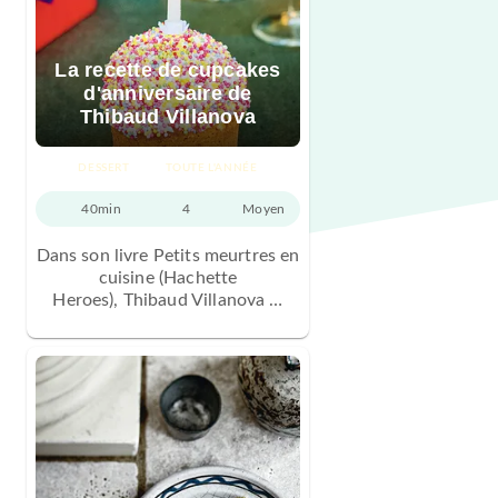
La recette de cupcakes
d'anniversaire de
Thibaud Villanova
DESSERT
TOUTE L'ANNÉE
40min
4
Moyen
Dans son livre Petits meurtres en
cuisine (Hachette
Heroes), Thibaud Villanova …