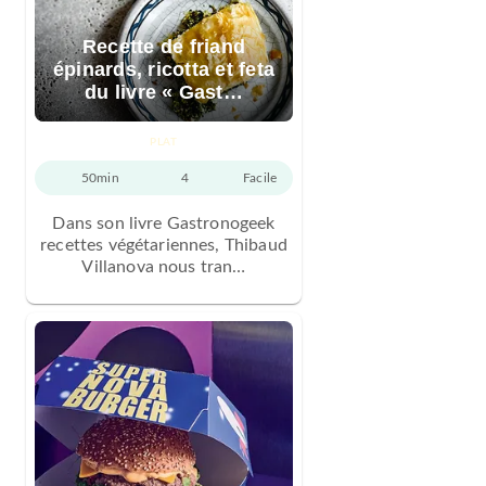
Recette de friand
épinards, ricotta et feta
du livre « Gast…
PLAT
50min
4
Facile
Dans son livre Gastronogeek
recettes végétariennes, Thibaud
Villanova nous tran…