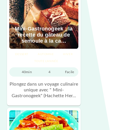
Mini-Gastronogeek : la
recette du gâteau de
semoule à la ca…
DESSERT
AUTOMNE
HIVER
TOUTE L'ANNÉE
40min
4
Facile
Plongez dans un voyage culinaire
unique avec " Mini-
Gastronogeek" (Hachette Her…