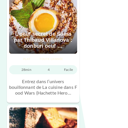
L'oeuf secret de Sôma
par Thibaud Villanova :
donburi oeuf …
PLAT
TOUTE L'ANNÉE
28min
4
Facile
Entrez dans l’univers
bouillonnant de La cuisine dans F
ood Wars (Hachette Hero…