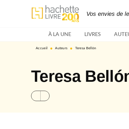
MENU
RECHERCHE
CONTENU
Vos envies de l
À LA UNE
LIVRES
AUTE
•
•
Accueil
Auteurs
Teresa Bellón
Teresa Belló