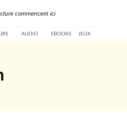
PIED DE PAGE
ecture commencent ici
URS
AUDIO
EBOOKS
JEUX
n