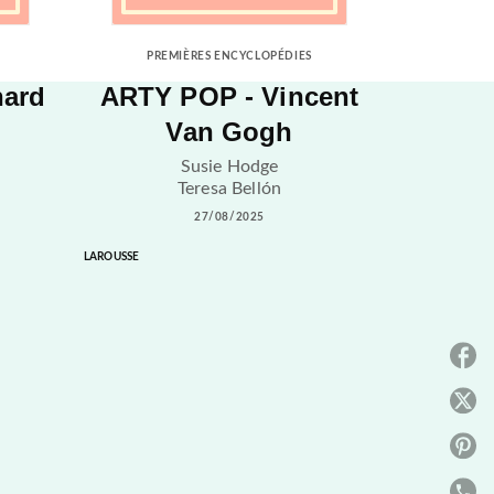
PREMIÈRES ENCYCLOPÉDIES
nard
ARTY POP - Vincent
Van Gogh
Susie Hodge
Teresa Bellón
27/08/2025
LAROUSSE
P
P
P
P