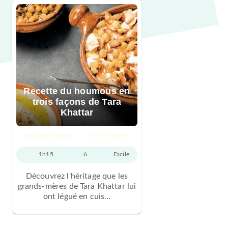
Recette du houmous en
trois façons de Tara
Khattar
ENCAS ET DIVERS
TOUTE L'ANNÉE
1h15
6
Facile
Découvrez l'héritage que les
grands-mères de Tara Khattar lui
ont légué en cuis…