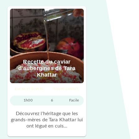
Recette du caviar
d'aubergines de Tara
Khattar
ENCAS ET DIVERS
TOUTE L'ANNÉE
1h00
6
Facile
Découvrez l'héritage que les
grands-mères de Tara Khattar lui
ont légué en cuis…