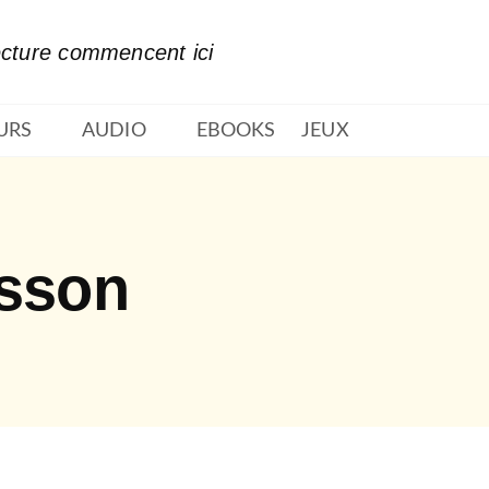
PIED DE PAGE
ecture commencent ici
URS
AUDIO
EBOOKS
JEUX
isson