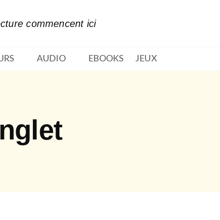
PIED DE PAGE
ecture commencent ici
URS
AUDIO
EBOOKS
JEUX
nglet