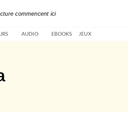
PIED DE PAGE
ecture commencent ici
URS
AUDIO
EBOOKS
JEUX
a