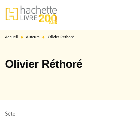
MENU
RECHERCHE
CONTENU
PIED DE PAGE
•
•
Accueil
Auteurs
Olivier Réthoré
Olivier Réthoré
Sète