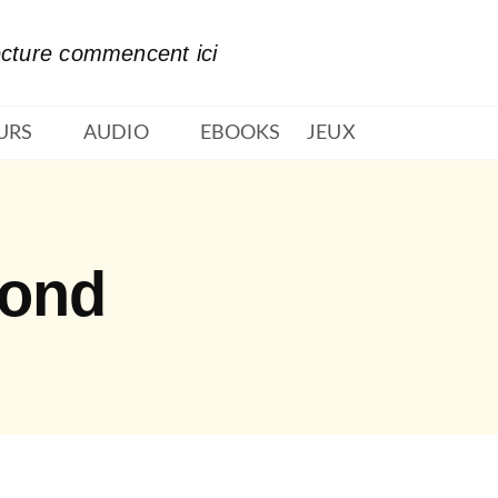
PIED DE PAGE
ecture commencent ici
URS
AUDIO
EBOOKS
JEUX
mond