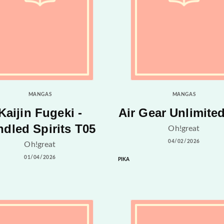
MANGAS
MANGAS
Kaijin Fugeki -
Air Gear Unlimite
ndled Spirits T05
Oh!great
04/02/2026
Oh!great
01/04/2026
PIKA