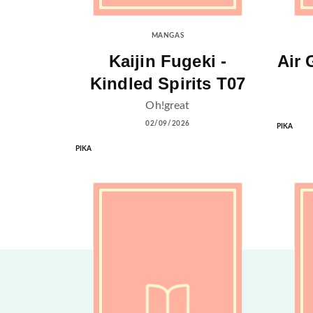
MANGAS
Kaijin Fugeki -
Air 
Kindled Spirits T07
Oh!great
02/09/2026
PIKA
PIKA