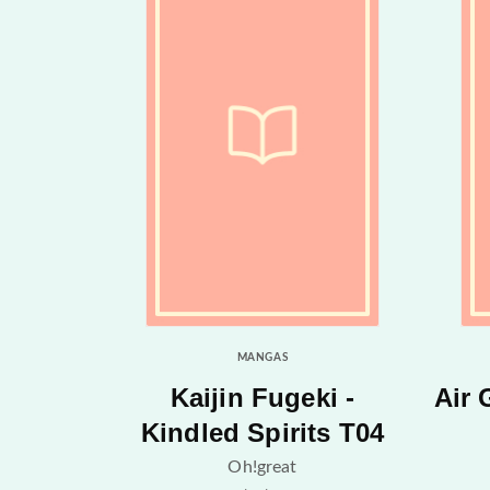
MANGAS
Kaijin Fugeki -
Air 
Kindled Spirits T04
Oh!great