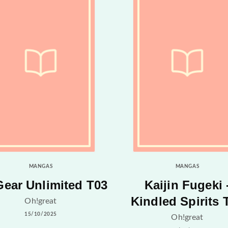
MANGAS
MANGAS
Gear Unlimited T03
Kaijin Fugeki 
Kindled Spirits 
Oh!great
15/10/2025
Oh!great