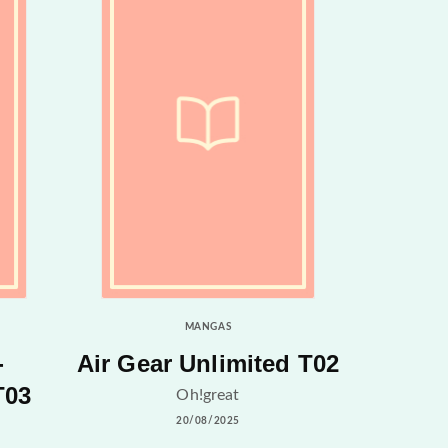
MANGAS
-
Air Gear Unlimited T02
T03
Oh!great
20/08/2025