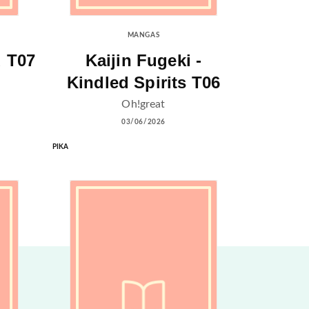
MANGAS
d T07
Kaijin Fugeki -
Kindled Spirits T06
Oh!great
03/06/2026
PIKA