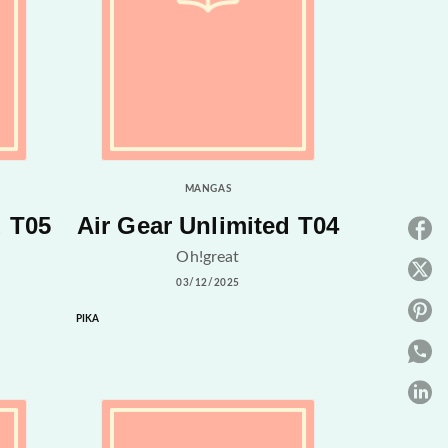
MANGAS
d T05
Air Gear Unlimited T04
P
Oh!great
P
03/12/2025
P
PIKA
P
P
C