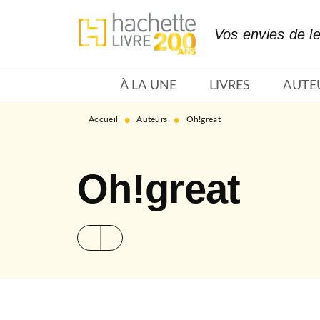
MENU
RECHERCHE
CONTENU
Vos envies de l
À LA UNE
LIVRES
AUTE
•
•
Accueil
Auteurs
Oh!great
Oh!great