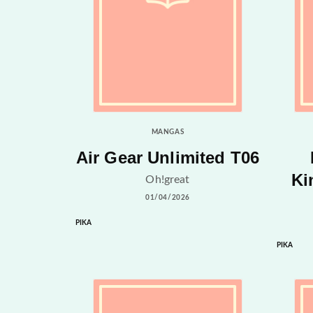
MANGAS
Air Gear Unlimited T06
Ki
Oh!great
01/04/2026
PIKA
PIKA