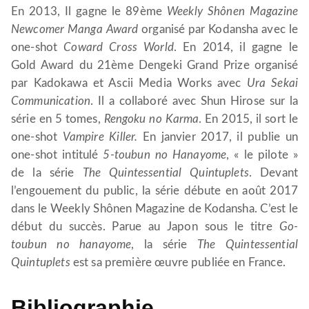
En 2013, Il gagne le 89ème
Weekly Shônen Magazine
Newcomer Manga Award
organisé par Kodansha avec le
one-shot
Coward Cross World
. En 2014, il gagne le
Gold Award du 21ème Dengeki Grand Prize organisé
par Kadokawa et Ascii Media Works avec
Ura Sekai
Communication
. Il a collaboré avec Shun Hirose sur la
série en 5 tomes,
Rengoku no Karma
. En 2015, il sort le
one-shot
Vampire Killer.
En janvier 2017, il publie un
one-shot intitulé
5-toubun no Hanayome
, « le pilote »
de la série
The Quintessential Quintuplets
. Devant
l’engouement du public, la série débute en août 2017
dans le Weekly Shônen Magazine de Kodansha. C’est le
début du succès. Parue au Japon sous le titre
Go-
toubun no hanayome
, la série
The Quintessential
Quintuplets
est sa première œuvre publiée en France.
Bibliographie