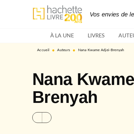
MENU
RECHERCHE
CONTENU
Vos envies de l
À LA UNE
LIVRES
AUTE
•
•
Accueil
Auteurs
Nana Kwame Adjei-Brenyah
Nana Kwame 
Brenyah